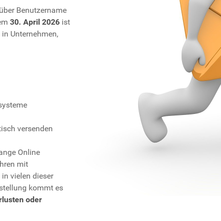
d über Benutzername
dem
30. April 2026
ist
e in Unternehmen,
ssysteme
tisch versenden
hange Online
hren mit
n vielen dieser
Umstellung kommt es
lusten oder