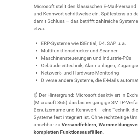
Microsoft stellt den klassischen E-Mail-Versan
und Kennwort schrittweise ein. Spätestens ab 
damit Schluss – das betrifft zahlreiche System
etwa:
ERP-Systeme wie ISEntial, D4, SAP u. a.
Multifunktionsdrucker und Scanner
Maschinensteuerungen und Industrie-PCs
Gebäudeleittechnik, Alarmanlagen, Zugang
Netzwerk- und Hardware-Monitoring
Diverse andere Systeme, die E-Mails automa
☝️ Der Hintergrund: Microsoft deaktiviert in Exc
(Microsoft 365) das bisher gängige SMTP-Verfa
Benutzername und Kennwort – eine Technik, die i
Systeme fest integriert ist. Ohne rechtzeitige 
absehbar zu
Versandfehlern, Warnmeldungsver
kompletten Funktionsausfällen
.