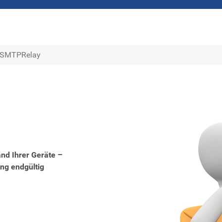
alSMTPRelay
and Ihrer Geräte –
ng endgültig