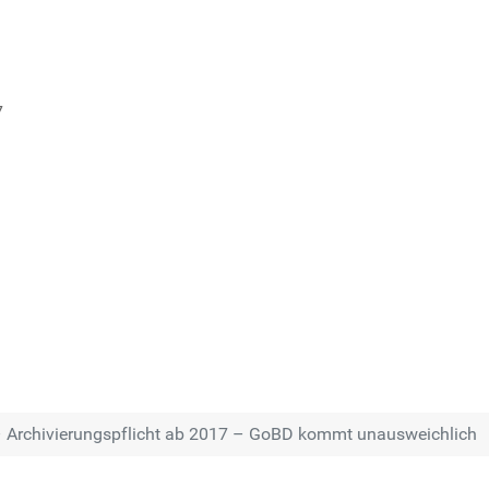
7
 Wer haftet dafür?
 ist »Securepoint Certified Partner Gold Level«
 Archivierungspflicht ab 2017 – GoBD kommt unausweichlich