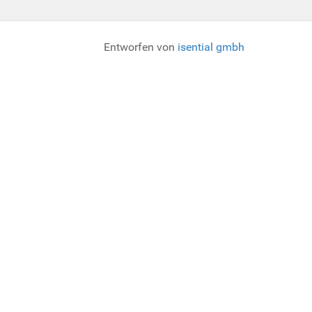
Entworfen von
isential gmbh
ung von Cookies ablehnen, kann diese Webseite möglicherweise
 Seite zu gewährleisten. Ein solches Cookie ist das