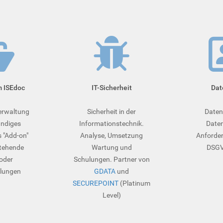
m ISEdoc
IT-Sicherheit
Dat
rwaltung
Sicherheit in der
Daten
ändiges
Informationstechnik.
Daten
 "Add-on"
Analyse, Umsetzung
Anforder
stehende
Wartung und
DSGVO
oder
Schulungen. Partner von
lungen
GDATA
und
SECUREPOINT
(Platinum
Level)