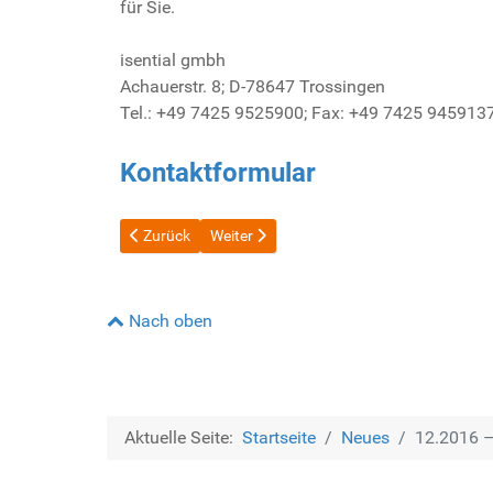
für Sie.
isential gmbh
Achauerstr. 8; D-78647 Trossingen
Tel.: +49 7425 9525900; Fax: +49 7425 945913
Kontaktformular
Vorheriger Beitrag: 04.2017 – Unternehmen gehackt –
Nächster Beitrag: 08.2016 – isential gmbh
Zurück
Weiter
Nach oben
Aktuelle Seite:
Startseite
Neues
12.2016 –