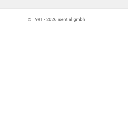
© 1991 - 2026 isential gmbh
Benutzereinstellungen für Cookies
Wir verwenden Cookies, um sicherzustellen, dass Sie die best
nicht wie erwartet funktionieren.
Essentielle Cookies
Akzeptieren
Ablehnen
Unsere Webseite verwendet ausschl