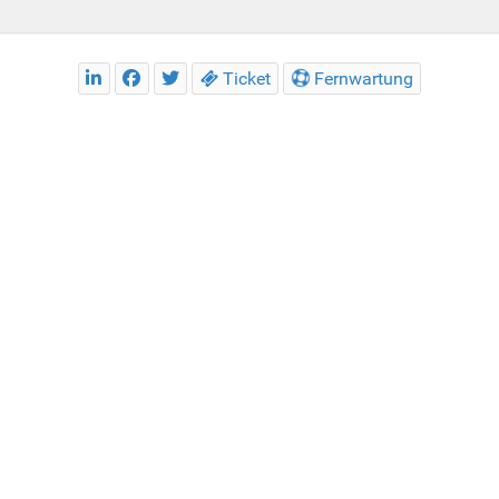
Ticket
Fernwartung
e Erfahrung auf unserer Webseite machen. Wenn Sie die Verwend
ießlich technisch notwendige Cookies, um die Funktionalität der