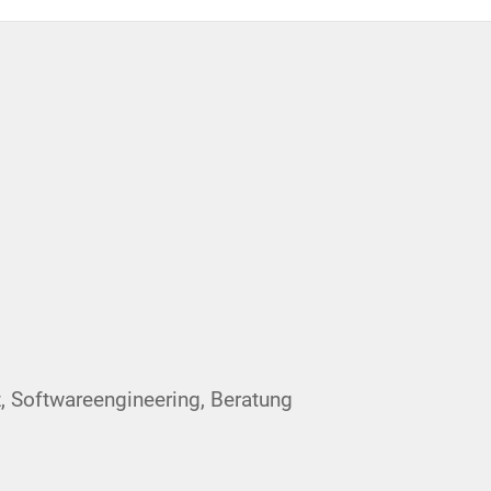
oft­ware­en­gi­nee­ring, Beratung