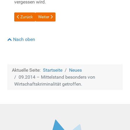
vergessen wird.
Vorheriger Beitrag: 10.2014 – isential gmbh goes Facebook and
Nächster Beitrag: 08.2014 – SEPA-Schnittstelle und
Zurück
Weiter
Nach oben
Aktuelle Seite:
Startseite
Neues
09.2014 – Mittelstand besonders von
Wirtschaftskriminalität getroffen.