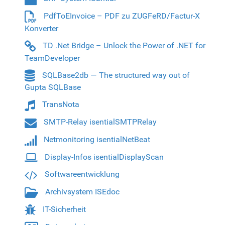
PdfToEInvoice – PDF zu ZUGFeRD/Factur-X
Konverter
TD .Net Bridge – Unlock the Power of .NET for
TeamDeveloper
SQLBase2db ­­— The structured way out of
Gupta SQLBase
TransNota
SMTP-Relay isentialSMTPRelay
Netmonitoring isentialNetBeat
Display-Infos isentialDisplayScan
Softwareentwicklung
Archivsystem ISEdoc
IT-Sicherheit